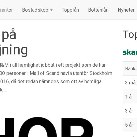
räntor
Bostadsköp
Topplån
Bottenlån
Nyheter
 på
To
jning
&M i all hemlighet jobbat i ett projekt som de har
Bank
00 personer i Mall of Scandinavia utanför Stockholm
2016, då det redan nämndes som ett av hemliga
3 må
de…
1 år
3 år
5 år