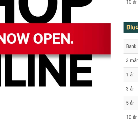
10 år
Bank
3 må
1 år
3 år
5 år
10 år