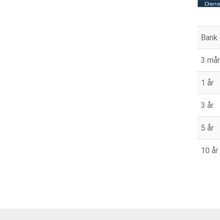
Bank
3 må
1 år
3 år
5 år
10 år